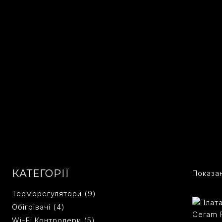
КАТЕГОРІЇ
Показан
9
Терморегулятори
9
4
Товарів
Oбігрівачі
4
Товари
5
Wi-Fi Контролери
5