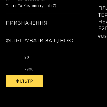
Товарів
7
Плати Та Комплектуючі
7
ПЛ
Товарів
ТЕ
HE
ПРИЗНАЧЕННЯ
E2
₴
1,1
ФІЛЬТРУВАТИ ЗА ЦІНОЮ
Мінімальна
Найбільша
Ціна
Ціна
ФІЛЬТР