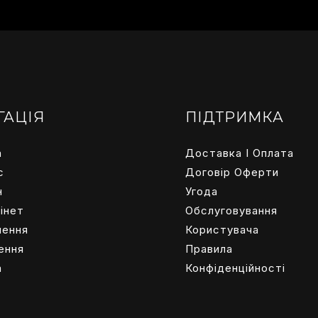
ГАЦІЯ
ПІДТРИМКА
а
Доставка І
Оплата
с
Договір Оферти
н
Угода
інет
Обслуговування
ення
Користувача
ення
Правила
а
Конфіденційності