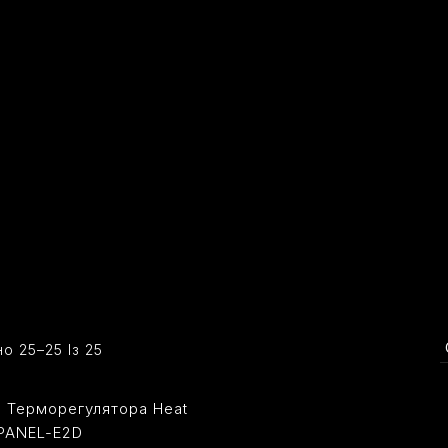
Сортовано
о 25–25 Із 25
За
Останнім