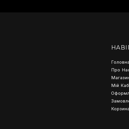
НАВІ
Головн
Про На
Магази
Мій Каб
Оформл
Замовл
Корзин