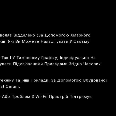
зволяє Віддалено (за Допомогою Хмарного
ків, Які Ви Можете Налаштувати У Своєму
ак І У Тижневому Графіку, Індивідуально На
рувати Підключеними Приладами Згідно Часових
ехніку Та Інші Прилади, За Допомогою Вбудованої
at Ceram.
 Або Проблем З Wi-Fi. Пристрій Підтримує