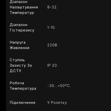
Діапазон
Налаштування
8-32.
Температур
Діапазон
1-10.
Гістерезису
Напруга
220В.
Живлення
Ступінь
Захисту За
ІР 20.
ДСТУ
Робоча
-30…+50°C.
Температура
Підключення
У Розетку.