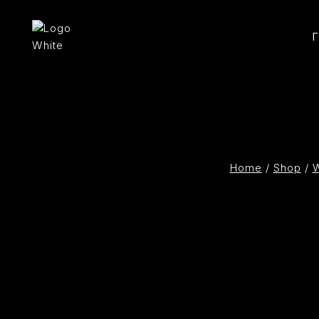
Home
/
Shop
/
W