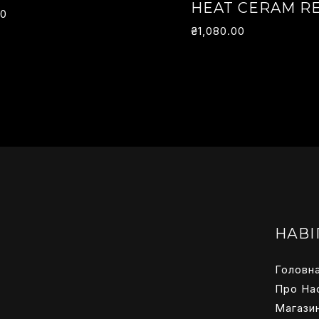
HEAT CERAM RE
00
₴
1,080.00
НАВІ
Головн
Про На
Магази