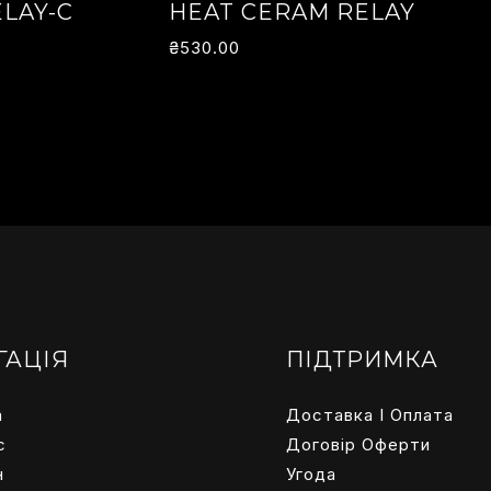
LAY-C
HEAT CERAM RELAY
₴
530.00
ГАЦІЯ
ПІДТРИМКА
а
Доставка І
Оплата
с
Договір Оферти
н
Угода