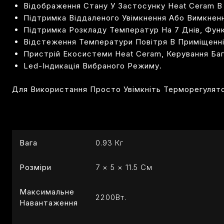
Відображення Стану У Застосунку Heat Ceram В 
Підтримка Віддаленого Увімкнення Або Вимкнен
Підтримка Розкладу Температур На 7 Днів, Фун
Відстеження Температури Повітря В Приміщенні
Пристрій Екосистеми Heat Ceram, Керування Ба
Led-Індикація Вибраного Режиму.
Для Використання Просто Увімкніть Терморегулято
Вага
0.93 Кг
Розміри
7 × 5 × 11.5 См
Максимальне
2200Вт.
Навантаження