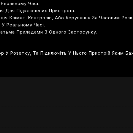
Реальному Часі.
ня Для Підключених Пристроїв.
кція Клімат-Контролю, Або Керування За Часовим Розк
 У Реальному Часі.
гатьма Приладами З Одного Застосунку.
р У Розетку, Та Підключіть У Нього Пристрій Яким Б