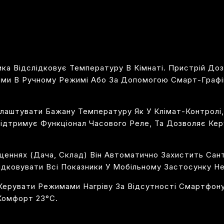
ка Відслідковує Температуру В Кімнаті. Пристрій До
ями В Ручному Режимі Або За Допомогою Смарт-Графі
аштувати Бажану Температуру Як У Клімат-Контролі, Т
Підтримує Функціонал Часового Реле, Та Дозволяє Ке
щеннях (дача, Склад) Він Автоматично Захистить Сант
ідковувати Всі Показники У Мобільному Застосунку He
Керувати Режимами Нагріву За Відсутності Смартфону
Комфорт 23°С.