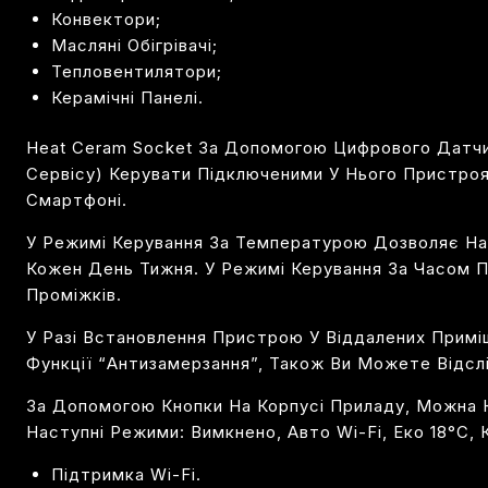
Конвектори;
Масляні Обігрівачі;
Тепловентилятори;
Керамічні Панелі.
Heat Ceram Socket За Допомогою Цифрового Датчи
Сервісу) Керувати Підключеними У Нього Пристро
Смартфоні.
У Режимі Керування За Температурою Дозволяє Нал
Кожен День Тижня.
У Режимі Керування За Часом 
Проміжків.
У Разі Встановлення Пристрою У Віддалених Примі
Функції “Антизамерзання”, Також Ви Можете Відсл
За Допомогою Кнопки На Корпусі Приладу, Можна 
Наступні Режими:
Вимкнено, Авто Wi-Fi, Еко 18
°С, 
Підтримка Wi-Fi.