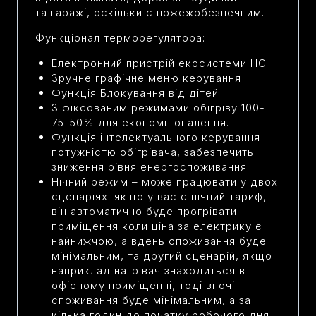
та
гаражі,
оскільки є пожежобезпечним.
Функціонал терморегулятора:
Електронний пристрій екосистеми НС
Зручне графічне меню керування
Функція Блокування від дітей
З фіксованим режимами обігріву 100-
75-50% для економії опалення.
Функція інтелектуального керування
потужністю обігрівача, забезпечить
зниження рівня енергоспоживання
Нічний режим – може працювати у двох
сценаріях: якщо у вас є нічний тариф,
він автоматично буде прогрівати
приміщення коли ціна за електрику є
найнижчою, а вдень споживання буде
мінімальним, та другий сценарій, якщо
наприклад нагрівач знаходиться в
офісному приміщенні, тоді вночі
споживання буде мінімальним, а за
кілька годин до початку робочого дня