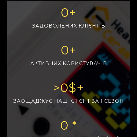
0
+
ЗАДОВОЛЕНИХ КЛІЄНТІВ
0
+
АКТИВНИХ КОРИСТУВАЧІВ
>
0
$+
ЗАОЩАДЖУЄ НАШ КЛІЄНТ ЗА 1 СЕЗОН
0
 *